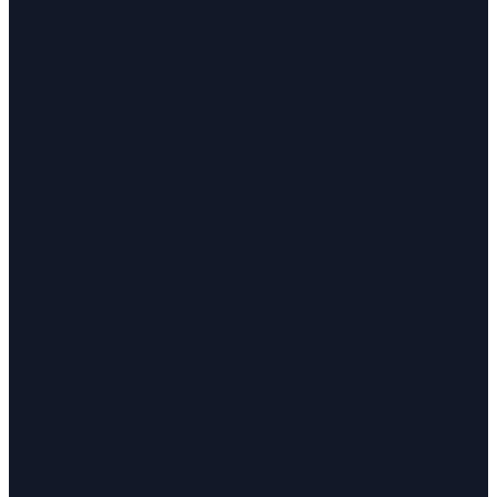
Accueil
Le cabinet
L'équipe
Honoraires
Prestations
Recouvrement de créances
Saisie immobilière
Procédure collective
Droit bancaire
Voies d'exécution