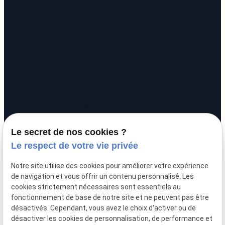
Ventes aux enchères
Postulation
Informations
call
01 88 24 54 10
01 34 24 94 40
pin_drop
20 rue Alexandre
Le secret de nos cookies ?
prachay
95300 PONTOISE
Le respect de votre vie privée
schedule
Lundi - Vendredi :
Notre site utilise des cookies pour améliorer votre expérience
09:00 - 12:00 / 14:00 - 17:00
de navigation et vous offrir un contenu personnalisé. Les
cookies strictement nécessaires sont essentiels au
fonctionnement de base de notre site et ne peuvent pas être
désactivés. Cependant, vous avez le choix d'activer ou de
désactiver les cookies de personnalisation, de performance et