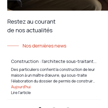
Restez au courant
de nos actualités
Nos dernières news
Construction : l’architecte sous-traitant
reste responsable de ses fautes
Des particuliers confient la construction de leur
maison à un maître d’œuvre, qui sous-traite
l’élaboration du dossier de permis de construire
à un architecte. En cours de chantier, des ...
Aujourd'hui
Lire l'article