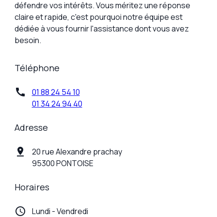
défendre vos intérêts. Vous méritez une réponse
claire et rapide, c'est pourquoi notre équipe est
dédiée à vous fournir l'assistance dont vous avez
besoin.
Téléphone
call
01 88 24 54 10
01 34 24 94 40
Adresse
pin_drop
20 rue Alexandre prachay
95300 PONTOISE
Horaires
schedule
Lundi - Vendredi