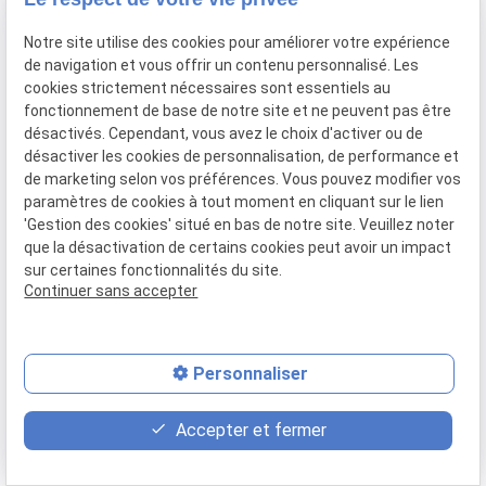
Honoraires
Notre site utilise des cookies pour améliorer votre expérience
de navigation et vous offrir un contenu personnalisé. Les
Prestations
cookies strictement nécessaires sont essentiels au
fonctionnement de base de notre site et ne peuvent pas être
Recouvrement de créances
désactivés. Cependant, vous avez le choix d'activer ou de
désactiver les cookies de personnalisation, de performance et
Saisie immobilière
de marketing selon vos préférences. Vous pouvez modifier vos
paramètres de cookies à tout moment en cliquant sur le lien
Procédure collective
'Gestion des cookies' situé en bas de notre site. Veuillez noter
que la désactivation de certains cookies peut avoir un impact
Droit bancaire
sur certaines fonctionnalités du site.
Continuer sans accepter
Voies d'exécution
Ventes aux enchères
Personnaliser
Postulation
place
contact_page
phone
Accepter et fermer
Plan d'accès
Contact
01 88 24 54 10
Informations