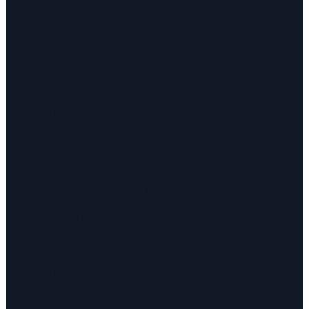
Accueil
Le cabinet
L'équipe
Honoraires
Prestations
Recouvrement de créances
Saisie immobilière
Procédure collective
Droit bancaire
Voies d'exécution