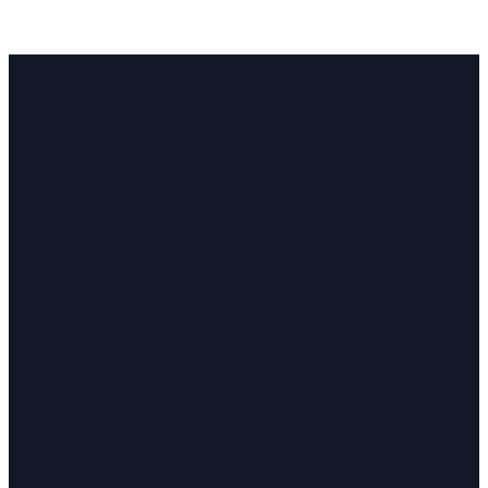
À propos
Accueil
Le cabinet
L'équipe
Honoraires
Prestations
Recouvrement de créances
Saisie immobilière