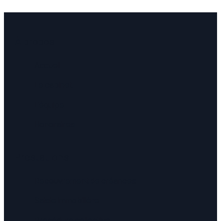
À propos
Accueil
Le cabinet
L'équipe
Honoraires
Prestations
Recouvrement de créances
Saisie immobilière
Procédure collective