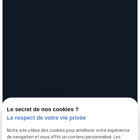
Droit bancaire
Voies d'exécution
Ventes aux enchères
Postulation
Informations
call
01 88 24 54 10
01 34 24 94 40
pin_drop
20 rue Alexandre
Le secret de nos cookies ?
prachay
95300 PONTOISE
Le respect de votre vie privée
schedule
Lundi - Vendredi :
Notre site utilise des cookies pour améliorer votre expérience
09:00 - 12:00 / 14:00 - 17:00
de navigation et vous offrir un contenu personnalisé. Les