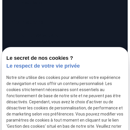
Postulation
Informations
call
01 88 24 54 10
01 34 24 94 40
pin_drop
20 rue Alexandre
Le secret de nos cookies ?
prachay
95300 PONTOISE
Le respect de votre vie privée
schedule
Lundi - Vendredi :
Notre site utilise des cookies pour améliorer votre expérience
09:00 - 12:00 / 14:00 - 17:00
de navigation et vous offrir un contenu personnalisé. Les
cookies strictement nécessaires sont essentiels au
fonctionnement de base de notre site et ne peuvent pas être
désactivés. Cependant, vous avez le choix d'activer ou de
désactiver les cookies de personnalisation, de performance et
de marketing selon vos préférences. Vous pouvez modifier vos
paramètres de cookies à tout moment en cliquant sur le lien
'Gestion des cookies' situé en bas de notre site. Veuillez noter