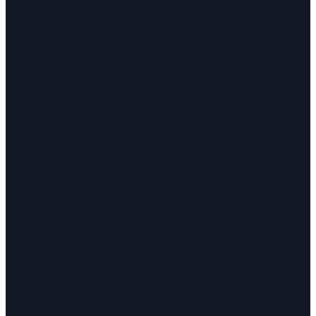
Le cabinet
L'équipe
Honoraires
Prestations
Recouvrement de créances
Saisie immobilière
Procédure collective
Droit bancaire
Voies d'exécution
Ventes aux enchères