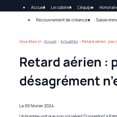
Panneau de gestion des cookies
Accueil
Le cabinet
L'équipe
Honorair
Recouvrement de créances
Saisie imm
Vous êtes ici :
Accueil
>
Actualités
> Retard aérien : pas 
Retard aérien : 
désagrément n’e
Le
09 février 2024
Un homme voit que son vol reliant Düsseldorf à Pal