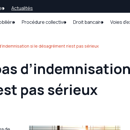
es
Actualités
obilière
Procédure collective
Droit bancaire
Voies d'
d’indemnisation si le désagrément n’est pas sérieux
pas d’indemnisation 
st pas sérieux
ma de