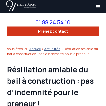
Panneau de gestion des cookies
menu
01 88 24 54 10
Prenez contact
Vous êtes ici :
Accueil
>
Actualités
> Résiliation amiable du
bail à construction : pas d’indemnité pour le preneur !
Résiliation amiable du
bail à construction : pas
d’indemnité pour le
preneur !