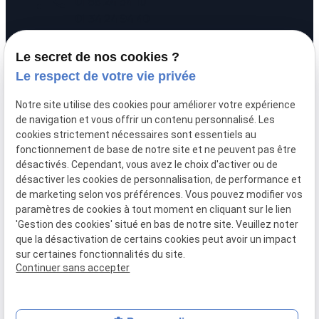
call
01 88 24 54 10
01 34 24 94 40
pin_drop
20 rue Alexandre
Le secret de nos cookies ?
prachay
95300 PONTOISE
Le respect de votre vie privée
schedule
Lundi - Vendredi :
Notre site utilise des cookies pour améliorer votre expérience
09:00 - 12:00 / 14:00 - 17:00
de navigation et vous offrir un contenu personnalisé. Les
cookies strictement nécessaires sont essentiels au
fonctionnement de base de notre site et ne peuvent pas être
désactivés. Cependant, vous avez le choix d'activer ou de
désactiver les cookies de personnalisation, de performance et
de marketing selon vos préférences. Vous pouvez modifier vos
paramètres de cookies à tout moment en cliquant sur le lien
'Gestion des cookies' situé en bas de notre site. Veuillez noter
que la désactivation de certains cookies peut avoir un impact
Mentions
Politique de
Plan du
Gestion
sur certaines fonctionnalités du site.
légales
confidentialité
site
des
Continuer sans accepter
cookies