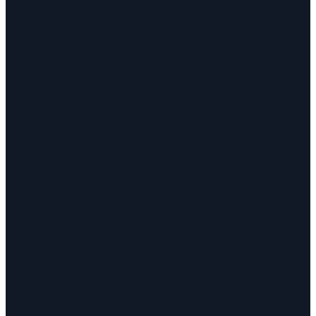
Prestations
Recouvrement de créances
Saisie immobilière
Procédure collective
Droit bancaire
Voies d'exécution
Ventes aux enchères
Postulation
Informations