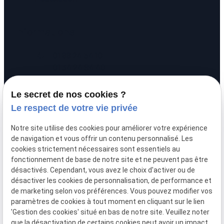
Informations
call
01 88 24 54 10
01 34 24 94 40
pin_drop
20 rue Alexandre
Le secret de nos cookies ?
prachay
95300 PONTOISE
Le respect de votre vie privée
schedule
Lundi - Vendredi :
Notre site utilise des cookies pour améliorer votre expérience
09:00 - 12:00 / 14:00 - 17:00
de navigation et vous offrir un contenu personnalisé. Les
cookies strictement nécessaires sont essentiels au
fonctionnement de base de notre site et ne peuvent pas être
désactivés. Cependant, vous avez le choix d'activer ou de
désactiver les cookies de personnalisation, de performance et
de marketing selon vos préférences. Vous pouvez modifier vos
paramètres de cookies à tout moment en cliquant sur le lien
'Gestion des cookies' situé en bas de notre site. Veuillez noter
que la désactivation de certains cookies peut avoir un impact