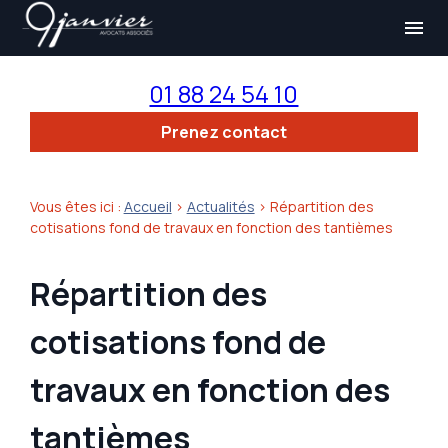
Panneau de gestion des cookies
menu
01 88 24 54 10
Prenez contact
Vous êtes ici :
Accueil
>
Actualités
> Répartition des
cotisations fond de travaux en fonction des tantièmes
Répartition des
cotisations fond de
travaux en fonction des
tantièmes