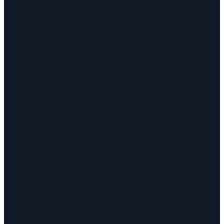
Le cabinet
L'équipe
Honoraires
Prestations
Recouvrement de créances
Saisie immobilière
Procédure collective
Droit bancaire
Voies d'exécution
Ventes aux enchères
Postulation