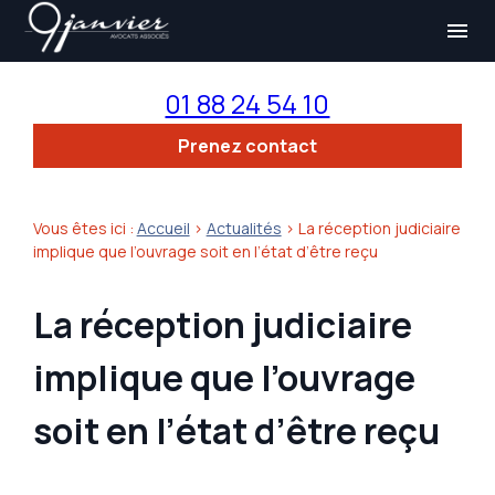
Panneau de gestion des cookies
menu
01 88 24 54 10
Prenez contact
Vous êtes ici :
Accueil
>
Actualités
> La réception judiciaire
implique que l’ouvrage soit en l’état d’être reçu
La réception judiciaire
implique que l’ouvrage
soit en l’état d’être reçu