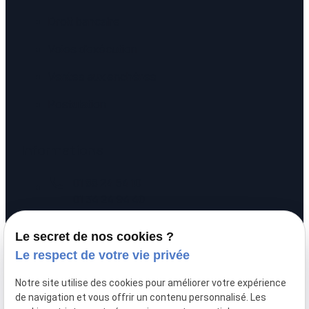
Droit bancaire
Voies d'exécution
Ventes aux enchères
Postulation
Informations
call
01 88 24 54 10
01 34 24 94 40
pin_drop
20 rue Alexandre
Le secret de nos cookies ?
prachay
95300 PONTOISE
Le respect de votre vie privée
schedule
Lundi - Vendredi :
Notre site utilise des cookies pour améliorer votre expérience
09:00 - 12:00 / 14:00 - 17:00
de navigation et vous offrir un contenu personnalisé. Les