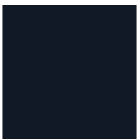
À propos
Accueil
Le cabinet
L'équipe
Honoraires
Prestations
Recouvrement de créances
Saisie immobilière
Procédure collective