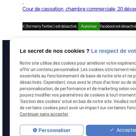
Cour de cassation, chambre commerciale, 20 décem
X (formerly Twitter) est désactivé.
Facebook est désactiv
Autoriser
Le secret de nos cookies ?
Le respect de vot
À propos
Prestations
Notre site utilise des cookies pour améliorer votre expérien
offrir un contenu personnalisé. Les cookies strictement né
Accueil
Recouvrement de
essentiels au fonctionnement de base de notre site et ne 
désactivés. Cependant, vous avez le choix d'activer ou de d
Le cabinet
Saisie immobilièr
personnalisation, de performance et de marketing selon vo
pouvez modifier vos paramètres de cookies à tout moment en
L'équipe
Procédure collect
'Gestion des cookies' situé en bas de notre site. Veuillez no
de certains cookies peut avoir un impact sur certaines fonct
Honoraires
Droit bancaire
Continuer sans accepter
Accepter
Personnaliser