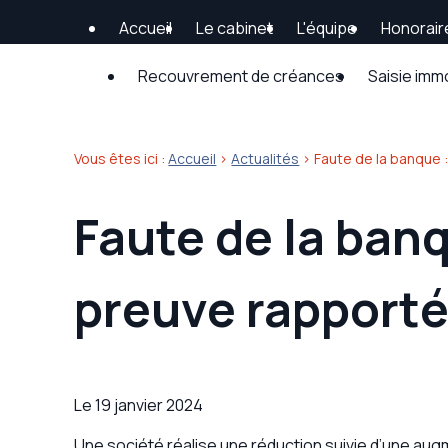
Panneau de gestion des cookies
Accueil
Le cabinet
L'équipe
Honorair
Recouvrement de créances
Saisie imm
Vous êtes ici :
Accueil
>
Actualités
> Faute de la banque 
Faute de la banq
preuve rapporté
Le
19 janvier 2024
Une société réalise une réduction suivie d’une au