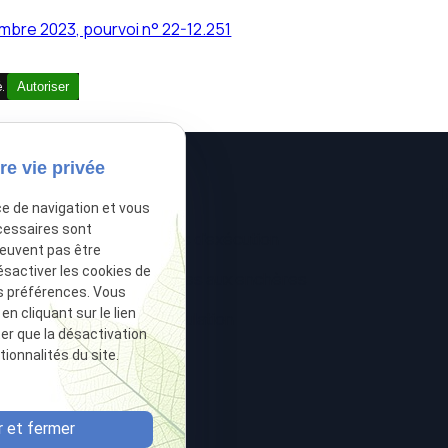
bre 2023, pourvoi n° 22-12.251
é.
Autoriser
re vie privée
ce de navigation et vous
cessaires sont
 créances
Voies d'exécution
peuvent pas être
ésactiver les cookies de
e
Ventes aux enchères
s préférences. Vous
 cliquant sur le lien
ive
Postulation
ter que la désactivation
ionnalités du site.
 et fermer