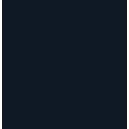
L'équipe
Honoraires
Prestations
Recouvrement de créances
Saisie immobilière
Procédure collective
Droit bancaire
Voies d'exécution
Ventes aux enchères
Postulation