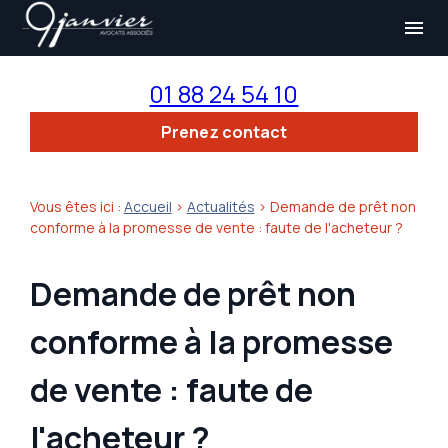
Panneau de gestion des cookies
menu
01 88 24 54 10
Prenez contact
Vous êtes ici :
Accueil
>
Actualités
> Demande de prêt non
conforme à la promesse de vente : faute de l'acheteur ?
Demande de prêt non
conforme à la promesse
de vente : faute de
l'acheteur ?