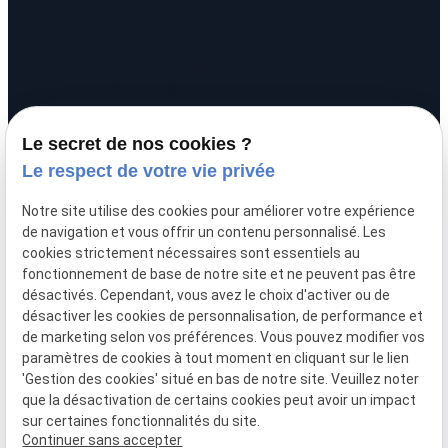
Informations
call
01 88 24 54 10
01 34 24 94 40
pin_drop
20 rue Alexandre
Le secret de nos cookies ?
prachay
95300 PONTOISE
Le respect de votre vie privée
schedule
Lundi - Vendredi :
Notre site utilise des cookies pour améliorer votre expérience
09:00 - 12:00 / 14:00 - 17:00
de navigation et vous offrir un contenu personnalisé. Les
cookies strictement nécessaires sont essentiels au
fonctionnement de base de notre site et ne peuvent pas être
désactivés. Cependant, vous avez le choix d'activer ou de
désactiver les cookies de personnalisation, de performance et
de marketing selon vos préférences. Vous pouvez modifier vos
paramètres de cookies à tout moment en cliquant sur le lien
'Gestion des cookies' situé en bas de notre site. Veuillez noter
que la désactivation de certains cookies peut avoir un impact
Mentions
Politique de
Plan du
Gestion
sur certaines fonctionnalités du site.
légales
confidentialité
site
des
Continuer sans accepter