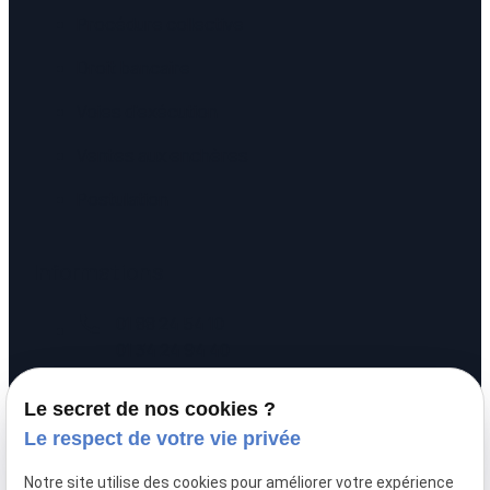
Procédure collective
Droit bancaire
Voies d'exécution
Ventes aux enchères
Postulation
Informations
call
01 88 24 54 10
01 34 24 94 40
pin_drop
20 rue Alexandre
Le secret de nos cookies ?
prachay
95300 PONTOISE
Le respect de votre vie privée
schedule
Lundi - Vendredi :
Notre site utilise des cookies pour améliorer votre expérience