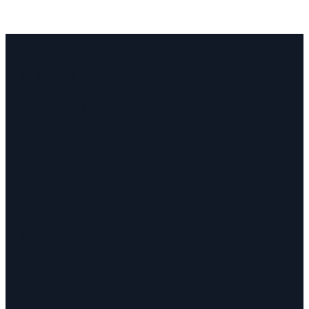
À propos
Accueil
Le cabinet
L'équipe
Honoraires
Prestations
Recouvrement de créances
Saisie immobilière