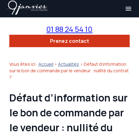
Panneau de gestion des cookies
menu
01 88 24 54 10
Prenez contact
Vous êtes ici :
Accueil
>
Actualités
> Défaut d’information
sur le bon de commande par le vendeur : nullité du contrat
?
Défaut d’information sur
le bon de commande par
le vendeur : nullité du