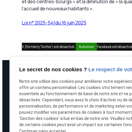
et des centres-bourgs » et la diminution de « la qua
l’accueil de nouveaux habitants ».
Loi n° 2025-541du 16 juin 2025
X (formerly Twitter) est désactivé.
Facebook est désactiv
Autoriser
Le secret de nos cookies ?
Le respect de vot
À propos
Prestations
Notre site utilise des cookies pour améliorer votre expérien
offrir un contenu personnalisé. Les cookies strictement né
Accueil
Recouvrement de
essentiels au fonctionnement de base de notre site et ne 
désactivés. Cependant, vous avez le choix d'activer ou de d
Le cabinet
Saisie immobilièr
personnalisation, de performance et de marketing selon vo
pouvez modifier vos paramètres de cookies à tout moment en
L'équipe
Procédure collect
'Gestion des cookies' situé en bas de notre site. Veuillez no
de certains cookies peut avoir un impact sur certaines fonct
Honoraires
Droit bancaire
Continuer sans accepter