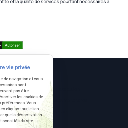
ntité et la qualité de services pourtant nécessaires à
é.
Autoriser
re vie privée
ce de navigation et vous
cessaires sont
 créances
Voies d'exécution
peuvent pas être
ésactiver les cookies de
e
Ventes aux enchères
s préférences. Vous
 cliquant sur le lien
ive
Postulation
ter que la désactivation
ionnalités du site.