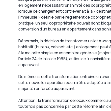
en logement nécessitait l’unanimité des copropriét
lorsque ce changement contrevenait à la « destina
l’immeuble » définie par le règlement de copropriét
pratique, un seul copropriétaire pouvait donc bloqu
conversion d’un bureau en appartement dans son 
Désormais, la décision de transformer un lot à usa
habitatif (bureau, cabinet, etc.) en logement peut 
à la majorité simple en assemblée générale (majori
l’article 24 de la loi de 1965), au lieu de l’unanimité r
auparavant.
De même, si cette transformation entraîne un cha
cette nouvelle répartition pourra être adoptée à la m
majorité renforcée auparavant.
Attention : la transformation de locaux commercia
toutefois pas concernée par cette réforme afin d’évi