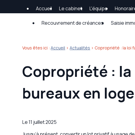
Panneau de gestion des cookies
Accueil
Le cabinet
L'équipe
Honorair
Recouvrement de créances
Saisie imm
Vous êtes ici :
Accueil
>
Actualités
> Copropriété : la loi
Copropriété : la 
bureaux en log
Le
11 juillet 2025
Jusqu’à présent, convertir un lot privatif à usage d