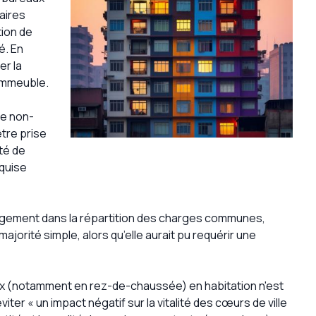
aires
tion de
é. En
er la
immeuble.
ge non-
être prise
té de
equise
ngement dans la répartition des charges communes,
ajorité simple, alors qu’elle aurait pu requérir une
ux (notamment en rez-de-chaussée) en habitation n'est
ter « un impact négatif sur la vitalité des cœurs de ville