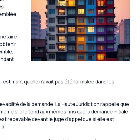
es
ssemblée
riétaire
 obtenir
emble,
andant
 estimant qu’elle n’avait pas été formulée dans les
ecevabilité de la demande. La Haute Juridiction rappelle que
 même si elle tend aux mêmes fins que la demande initiale
t recevable devant le juge d’appel que si elle est
nd.