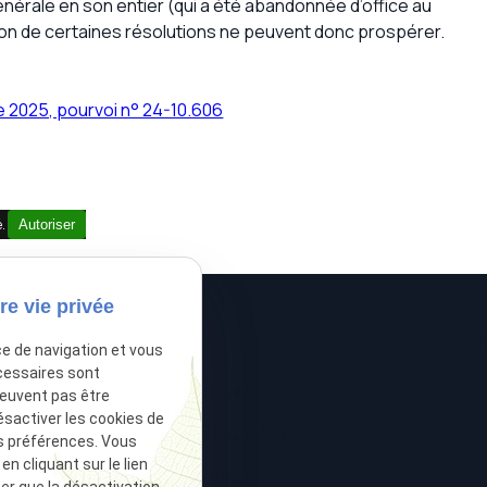
énérale en son entier (qui a été abandonnée d’office au
tion de certaines résolutions ne peuvent donc prospérer.
e 2025, pourvoi n° 24-10.606
é.
Autoriser
re vie privée
ce de navigation et vous
cessaires sont
 créances
Voies d'exécution
peuvent pas être
ésactiver les cookies de
e
Ventes aux enchères
s préférences. Vous
 cliquant sur le lien
ive
Postulation
ter que la désactivation