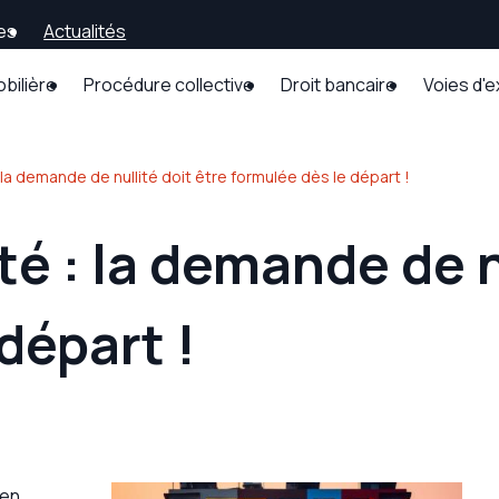
es
Actualités
obilière
Procédure collective
Droit bancaire
Voies d'
la demande de nullité doit être formulée dès le départ !
é : la demande de n
départ !
 en