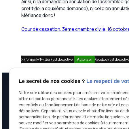
Ainsi, ni la demande en annulation de l'assemblée g
profit de la deuxième demande), ni celle en annula
Méfiance donc !
Cour de cassation, 3ème chambre civile, 16 octobr
X (formerly Twitter) est désactivé.
Facebook est désactiv
Autoriser
Le secret de nos cookies ?
Le respect de vot
À propos
Prestations
Notre site utilise des cookies pour améliorer votre expérien
offrir un contenu personnalisé. Les cookies strictement né
Accueil
Recouvrement de
essentiels au fonctionnement de base de notre site et ne 
désactivés. Cependant, vous avez le choix d'activer ou de d
Le cabinet
Saisie immobilièr
personnalisation, de performance et de marketing selon vo
pouvez modifier vos paramètres de cookies à tout moment en
L'équipe
Procédure collect
'Gestion des cookies' situé en bas de notre site. Veuillez no