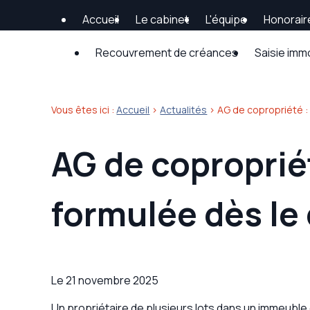
Panneau de gestion des cookies
Accueil
Le cabinet
L'équipe
Honorair
Recouvrement de créances
Saisie imm
Vous êtes ici :
Accueil
>
Actualités
> AG de copropriété : 
AG de copropriét
formulée dès le 
Le
21 novembre 2025
Un propriétaire de plusieurs lots dans un immeuble