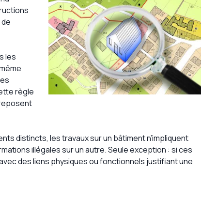
tructions
r de
s les
e même
les
ette règle
 reposent
nts distincts, les travaux sur un bâtiment n’impliquent
ations illégales sur un autre. Seule exception : si ces
vec des liens physiques ou fonctionnels justifiant une