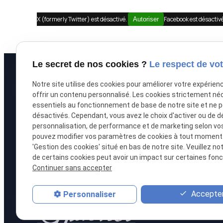
X (formerly Twitter) est désactivé.
Facebook est désactiv
Autoriser
Le secret de nos cookies ?
Le respect de vot
À propos
Prestations
Notre site utilise des cookies pour améliorer votre expérien
offrir un contenu personnalisé. Les cookies strictement né
essentiels au fonctionnement de base de notre site et ne 
Accueil
Recouvrement de
désactivés. Cependant, vous avez le choix d'activer ou de d
Le cabinet
Saisie immobilièr
personnalisation, de performance et de marketing selon vo
pouvez modifier vos paramètres de cookies à tout moment en
L'équipe
Procédure collect
'Gestion des cookies' situé en bas de notre site. Veuillez no
de certains cookies peut avoir un impact sur certaines fonct
Honoraires
Droit bancaire
Continuer sans accepter
Accepter
Personnaliser