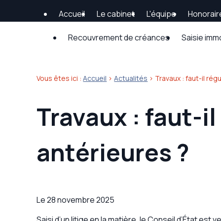
Panneau de gestion des cookies
Accueil
Le cabinet
L'équipe
Honorair
Recouvrement de créances
Saisie imm
Vous êtes ici :
Accueil
>
Actualités
> Travaux : faut-il rég
Travaux : faut-i
antérieures ?
Le
28 novembre 2025
Saisi d’un litige en la matière, le Conseil d’État est v