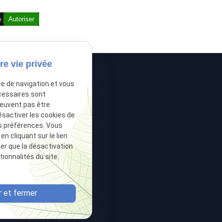
é.
Autoriser
re vie privée
ce de navigation et vous
cessaires sont
peuvent pas être
 créances
Voies d'exécution
ésactiver les cookies de
e
Ventes aux enchères
s préférences. Vous
 cliquant sur le lien
ive
Postulation
ter que la désactivation
ionnalités du site.
 et fermer
Mentions légales
Politique de c