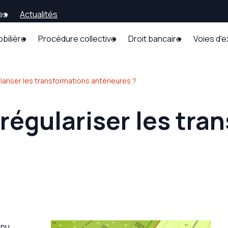
es
Actualités
obilière
Procédure collective
Droit bancaire
Voies d'
ulariser les transformations antérieures ?
l régulariser les tr
enu