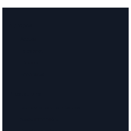
À propos
Accueil
Le cabinet
L'équipe
Honoraires
Prestations
Recouvrement de créances
Saisie immobilière
Procédure collective