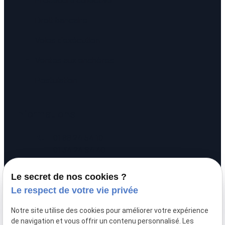
Droit bancaire
Voies d'exécution
Ventes aux enchères
Postulation
Informations
call
01 88 24 54 10
01 34 24 94 40
pin_drop
20 rue Alexandre
Le secret de nos cookies ?
prachay
95300 PONTOISE
Le respect de votre vie privée
schedule
Lundi - Vendredi :
Notre site utilise des cookies pour améliorer votre expérience
09:00 - 12:00 / 14:00 - 17:00
de navigation et vous offrir un contenu personnalisé. Les