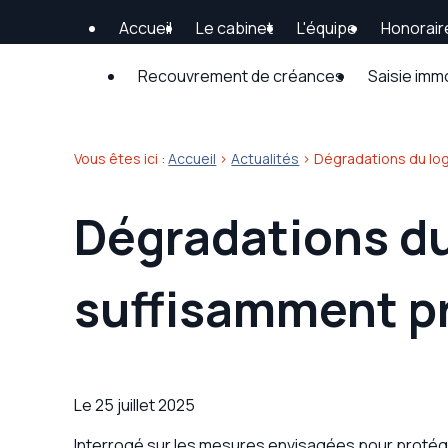
Panneau de gestion des cookies
Accueil
Le cabinet
L'équipe
Honorair
Recouvrement de créances
Saisie imm
Vous êtes ici :
Accueil
>
Actualités
> Dégradations du log
Dégradations du 
suffisamment p
Le
25 juillet 2025
Interrogé sur les mesures envisagées pour protég