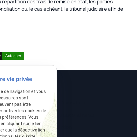
répartition des frais de remise en état, les parties
liation ou, le cas échéant, le tribunal judiciaire afin de
é.
Autoriser
re vie privée
ce de navigation et vous
cessaires sont
 créances
Voies d'exécution
peuvent pas être
ésactiver les cookies de
e
Ventes aux enchères
s préférences. Vous
 cliquant sur le lien
ive
Postulation
ter que la désactivation
ionnalités du site.