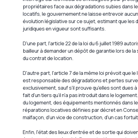
propriétaires face aux dégradations subies dans l
locatifs, le gouvernement ne laisse entrevoir aucu
évolution législative sur ce sujet, estimant que les 
juridiques en vigueur sont suffisants.
D'une part, l'article 22 de la loi du 6 juillet 1989 autor
bailleur à demander un dépôt de garantie lors de la
du contrat de location.
D'autre part, l'article 7 de la même loi prévoit que le
est responsable des dégradations et pertes survenu
exclusivement, sauf s'il prouve qu'elles sont dues à
fait d'un tiers qu’il n'a pas introduit dans le logeme
du logement, des équipements mentionnés dans le c
réparations locatives définies par décret en Conseil 
malfaçon, d'un vice de construction, d'un cas fortui
Enfin, l'état des lieux d'entrée et de sortie qui doi