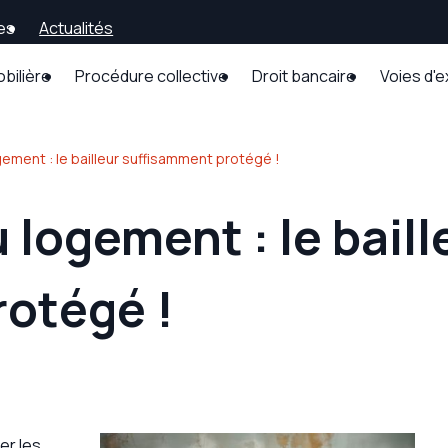
es
Actualités
obilière
Procédure collective
Droit bancaire
Voies d'
ement : le bailleur suffisamment protégé !
logement : le baill
rotégé !
er les