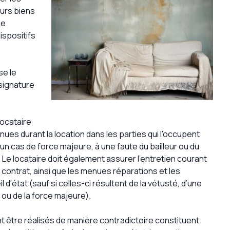
eurs biens
ne
dispositifs
ise le
 signature
 locataire
es durant la location dans les parties qui l'occupent
 un cas de force majeure, à une faute du bailleur ou du
nt. Le locataire doit également assurer l'entretien courant
ontrat, ainsi que les menues réparations et les
d'état (sauf si celles-ci résultent de la vétusté, d’une
t ou de la force majeure).
vent être réalisés de manière contradictoire constituent