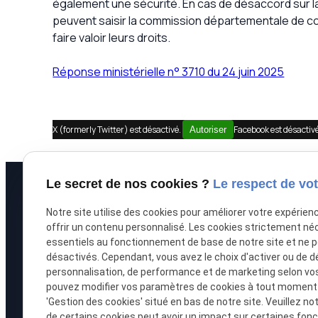
également une sécurité. En cas de désaccord sur la 
peuvent saisir la commission départementale de conci
faire valoir leurs droits.
Réponse ministérielle n° 3710 du 24 juin 2025
X (formerly Twitter) est désactivé.
Facebook est désactiv
Autoriser
Le secret de nos cookies ?
Le respect de vot
À propos
Prestations
Notre site utilise des cookies pour améliorer votre expérien
offrir un contenu personnalisé. Les cookies strictement né
Accueil
Recouvrement de
essentiels au fonctionnement de base de notre site et ne 
désactivés. Cependant, vous avez le choix d'activer ou de d
Le cabinet
Saisie immobilièr
personnalisation, de performance et de marketing selon vo
pouvez modifier vos paramètres de cookies à tout moment en
L'équipe
Procédure collect
'Gestion des cookies' situé en bas de notre site. Veuillez no
de certains cookies peut avoir un impact sur certaines fonct