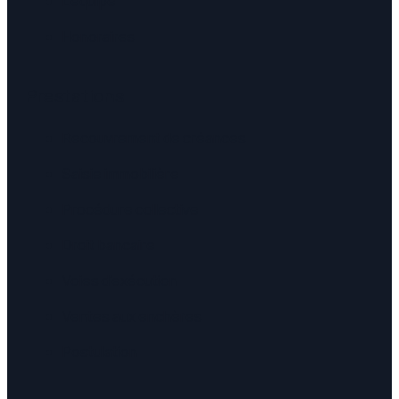
L'équipe
Honoraires
Prestations
Recouvrement de créances
Saisie immobilière
Procédure collective
Droit bancaire
Voies d'exécution
Ventes aux enchères
Postulation